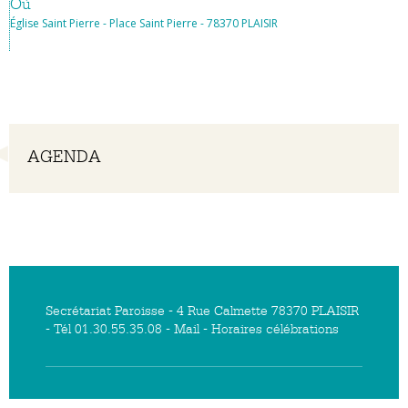
Où
Église Saint Pierre - Place Saint Pierre - 78370 PLAISIR
Navigation
AGENDA
Secrétariat Paroisse - 4 Rue Calmette 78370 PLAISIR
- Tél 01.30.55.35.08 -
Mail
-
Horaires célébrations