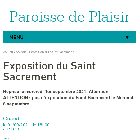
Paroisse de Plaisir
Aller
Outils
au
personnels
contenu.
|
Aller
à
MENU
la
navigation
Accueil
›
Agenda
›
Exposition du Saint Sacrement
Exposition du Saint
Sacrement
Reprise le mercredi 1er septembre 2021. Attention
ATTENTION : pas d’exposition du Saint Sacrement le Mercredi
8 septembre.
Quand
le 01/09/2021
de 18h00
à 19h30