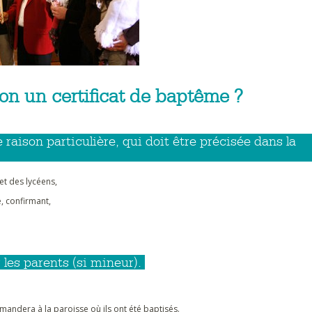
n un certificat de baptême ?
 raison particulière, qui doit être précisée dans la
et des lycéens,
é, confirmant,
 les parents (si mineur).
emandera à la paroisse où ils ont été baptisés.