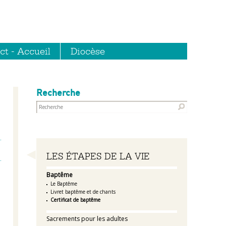
ct - Accueil
Diocèse
Recherche
Navigation
LES ÉTAPES DE LA VIE
Baptême
Le Baptême
Livret baptême et de chants
Certificat de baptême
Sacrements pour les adultes