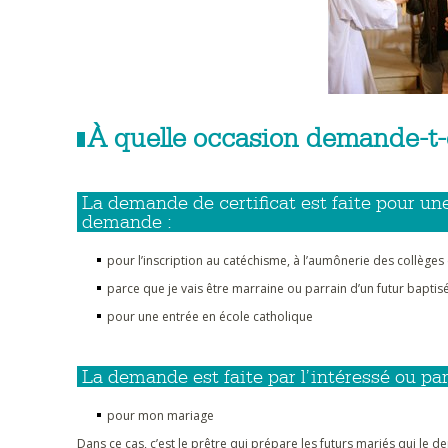
À quelle occasion demande-t-o
La demande de certificat est faite pour une
demande :
pour l’inscription au catéchisme, à l’aumônerie des collèges 
parce que je vais être marraine ou parrain d’un futur baptis
pour une entrée en école catholique
La demande est faite par l’intéressé ou par
pour mon mariage
Dans ce cas, c’est le prêtre qui prépare les futurs mariés qui le d