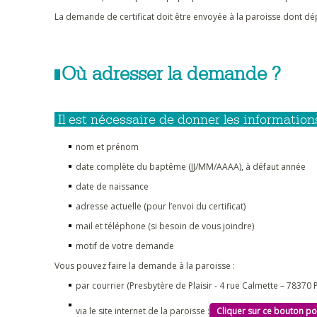
La demande de certificat doit être envoyée à la paroisse dont dép
Où adresser la demande ?
Il est nécessaire de donner les information
nom et prénom
date complète du baptême (JJ/MM/AAAA), à défaut année
date de naissance
adresse actuelle (pour l’envoi du certificat)
mail et téléphone (si besoin de vous joindre)
motif de votre demande
Vous pouvez faire la demande à la paroisse :
par courrier (Presbytère de Plaisir - 4 rue Calmette – 78370 P
via le site internet de la paroisse :
Cliquer sur ce bouton po