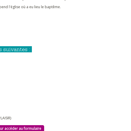
end l'église où a eu lieu le baptême.
s suivantes :
LAISIR)
ur accéder au formulaire