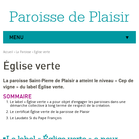
Paroisse de Plaisir
Aller
Outils
au
personnels
contenu.
|
Aller
à
MENU
la
navigation
Accueil
›
La Paroisse
›
Eglise verte
Église verte
La paroisse Saint-Pierre de Plaisir a atteint le niveau « Cep de
vigne » du label Église verte.
SOMMAIRE
Le label « Église verte » a pour objet d’engager les paroisses dans une
démarche collective à long terme de respect de la création.
Le certificat Église verte de la paroisse de Plaisir
Le Laudato Si du Pape François