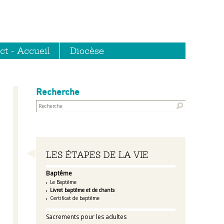
ct - Accueil
Diocèse
Recherche
Navigation
LES ÉTAPES DE LA VIE
Baptême
Le Baptême
Livret baptême et de chants
Certificat de baptême
Sacrements pour les adultes