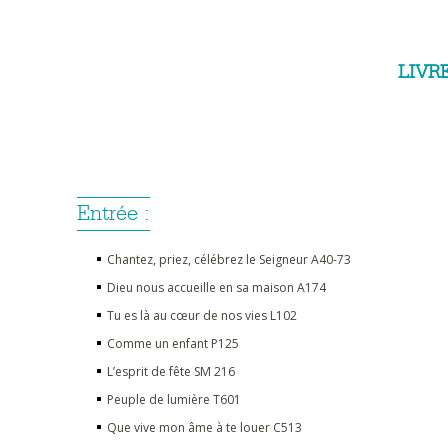
LIVR
Entrée :
Chantez, priez, célébrez le Seigneur A40-73
Dieu nous accueille en sa maison A174
Tu es là au cœur de nos vies L102
Comme un enfant P125
L’esprit de fête SM 216
Peuple de lumière T601
Que vive mon âme à te louer C513