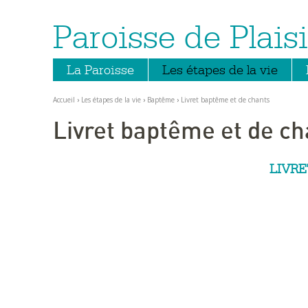
Paroisse de Plaisi
Aller
Outils
au
personnels
contenu.
|
Aller
La Paroisse
Les étapes de la vie
à
la
navigation
Accueil
›
Les étapes de la vie
›
Baptême
›
Livret baptême et de chants
Livret baptême et de ch
LIVR