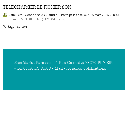
TÉLÉCHARGER LE FICHIER SON
Notre Père - « donne-nous aujourd’hui notre pain de ce jour. 25 mars 2026 » .mp3
—
Fichier audio MP3, 48.85 Mo (51223040 bytes)
Partager ce son
Secrétariat Paroisse - 4 Rue Calmette 78370 PLAISIR
- Tél 01.30.55.35.08 -
Mail
-
Horaires célébrations