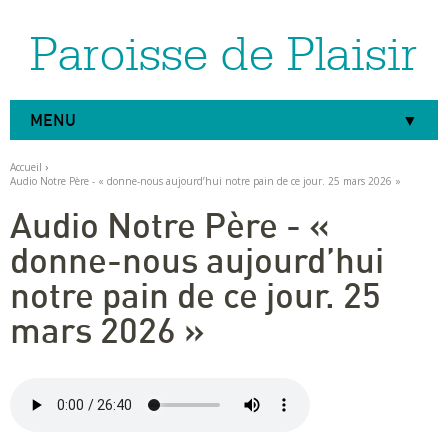
Paroisse de Plaisir
Aller
Outils
au
personnels
contenu.
|
Aller
à
MENU
la
navigation
Accueil
›
Audio Notre Père - « donne-nous aujourd’hui notre pain de ce jour. 25 mars 2026 »
Audio Notre Père - «
donne-nous aujourd’hui
notre pain de ce jour. 25
mars 2026 »