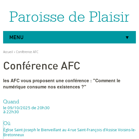
Paroisse de Plaisir
Aller
Outils
au
personnels
contenu.
|
Aller
à
MENU
la
navigation
Accueil
›
Conférence AFC
Conférence AFC
les AFC vous proposent une conférence : "Comment le
numérique consume nos existences ?"
Quand
le 09/10/2025
de 20h30
à 22h30
Où
Église Saint-Joseph le Bienveillant au 4 rue Saint-François d’Assise Voisins-le-
Bretonneux