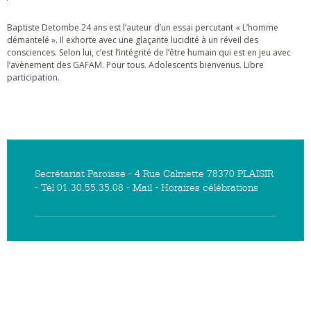
Baptiste Detombe 24 ans est l’auteur d’un essai percutant « L’homme
démantelé ». Il exhorte avec une glaçante lucidité à un réveil des
consciences. Selon lui, c’est l’intégrité de l’être humain qui est en jeu avec
l’avènement des GAFAM. Pour tous. Adolescents bienvenus. Libre
participation.
Secrétariat Paroisse - 4 Rue Calmette 78370 PLAISIR
- Tél 01.30.55.35.08 -
Mail
-
Horaires célébrations