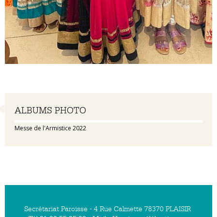
Navigation
ALBUMS PHOTO
Messe de l'Armistice 2022
Secrétariat Paroisse - 4 Rue Calmette 78370 PLAISIR