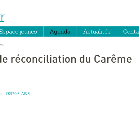
r
Espace jeunes
Agenda
Actualités
Conta
ns)
 de réconciliation du Carême
rre - 78370 PLAISIR