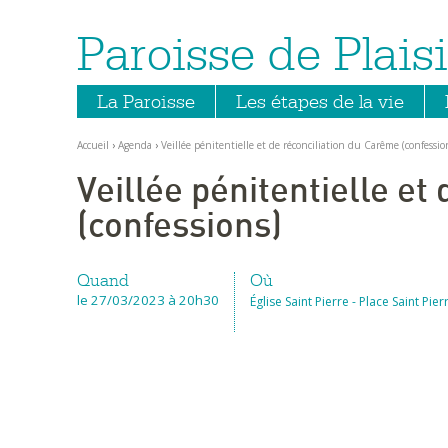
Paroisse de Plaisi
Aller
Outils
au
personnels
contenu.
|
Aller
La Paroisse
Les étapes de la vie
à
la
navigation
Accueil
›
Agenda
›
Veillée pénitentielle et de réconciliation du Carême (confessio
Veillée pénitentielle et
(confessions)
Quand
Où
le 27/03/2023
à 20h30
Église Saint Pierre - Place Saint Pie