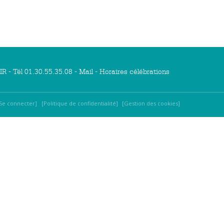
R - Tél 01.30.55.35.08 -
Mail
-
Horaires célébrations
Se connecter
Politique de confidentialité
Gestion des cookies