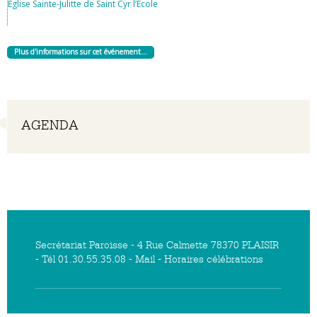
Église Sainte-Julitte de Saint Cyr l’École
Plus d'informations sur cet événement…
Navigation
AGENDA
Secrétariat Paroisse - 4 Rue Calmette 78370 PLAISIR
- Tél 01.30.55.35.08 -
Mail
-
Horaires célébrations