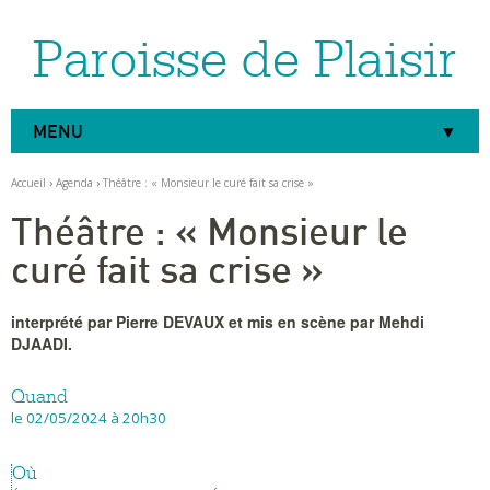
Paroisse de Plaisir
Aller
Outils
au
personnels
contenu.
|
Aller
à
MENU
la
navigation
Accueil
›
Agenda
›
Théâtre : « Monsieur le curé fait sa crise »
Théâtre : « Monsieur le
curé fait sa crise »
interprété par Pierre DEVAUX et mis en scène par Mehdi
DJAADI.
Quand
le 02/05/2024
à 20h30
Où