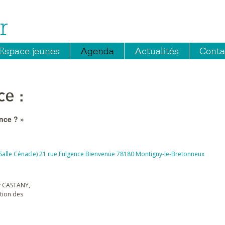
r
Espace jeunes
Agenda
Actualités
Conta
e :
nce ? »
 (Salle Cénacle) 21 rue Fulgence Bienvenüe 78180 Montigny-le-Bretonneux
ry CASTANY,
ition des