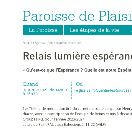
Paroisse de Plaisi
Aller
Outils
au
personnels
contenu.
|
Aller
La Paroisse
Les étapes de la vie
à
la
navigation
Accueil
›
Agenda
›
Relais lumière espérance :
Relais lumière espéranc
« Qu’est-ce que l’Espérance ? Quelle est notre Espéra
Quand
Où
le 30/09/2023
de 14h00
église Saint-Quentin-les-Sources
à 16h30
1er Thème de méditation tiré du carnet de route conçu par Hen
diacre, avec la participation de l'équipe de Reims et mis à dispos
Groupes RLE pour l'année 2023/2024.
Lettre de Saint PAUL aux Éphésiens 2, 11-22 (AELF)