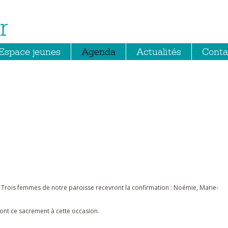
r
Espace jeunes
Agenda
Actualités
Conta
nt. Trois femmes de notre paroisse recevront la confirmation : Noémie, Marie-
ront ce sacrement à cette occasion.