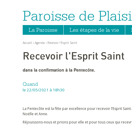
Paroisse de Plaisi
Aller
Outils
au
personnels
contenu.
|
Aller
La Paroisse
Les étapes de la vie
à
la
navigation
Accueil
›
Agenda
›
Recevoir l'Esprit Saint
Recevoir l'Esprit Saint
dans la confirmation à la Pentecôte.
Quand
le 22/05/2021
à 18h30
La Pentecôte est la fête par excellence pour recevoir l’Esprit Sai
Noëlle et Anne.
Réjouissons-nous et prions pour elle et pour tous ceux qui recev