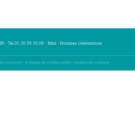
R - Tél 01.30.55.35.08 -
Mail
-
Horaires célébrations
Se connecter
Politique de confidentialité
Gestion des cookies