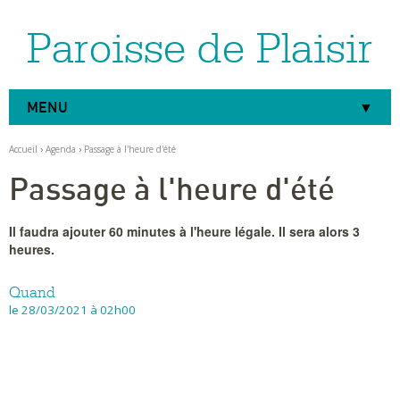
Paroisse de Plaisir
Aller
Outils
au
personnels
contenu.
|
Aller
à
MENU
la
navigation
Accueil
›
Agenda
›
Passage à l'heure d'été
Passage à l'heure d'été
Il faudra ajouter 60 minutes à l'heure légale. Il sera alors 3
heures.
Quand
le 28/03/2021
à 02h00