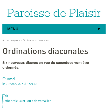
Paroisse de Plaisir
Aller
Outils
au
personnels
contenu.
|
Aller
à
MENU
la
navigation
Accueil
›
Agenda
›
Ordinations diaconales
Ordinations diaconales
Six nouveaux diacres en vue du sacerdoce vont être
ordonnés.
Quand
le 29/06/2025
à 15h30
Où
Cathédrale Saint Louis de Versailles