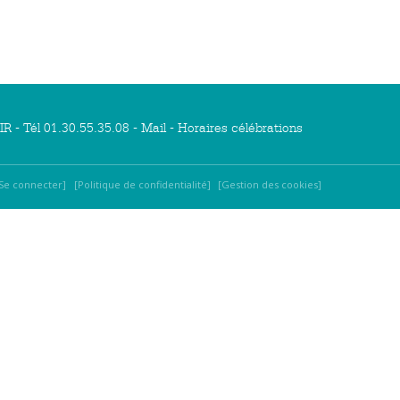
R - Tél 01.30.55.35.08 -
Mail
-
Horaires célébrations
Se connecter
Politique de confidentialité
Gestion des cookies