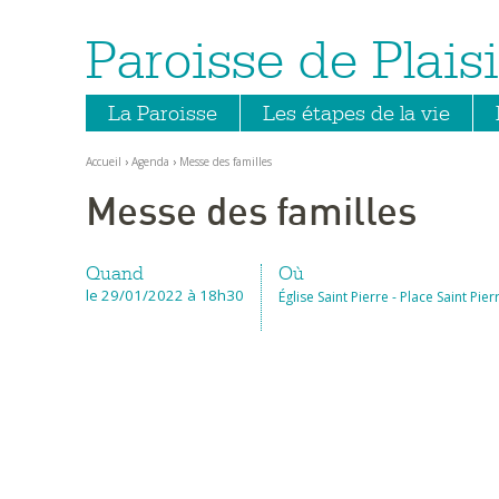
Paroisse de Plaisi
Aller
Outils
au
personnels
contenu.
|
Aller
La Paroisse
Les étapes de la vie
à
la
navigation
Accueil
›
Agenda
›
Messe des familles
Messe des familles
Quand
Où
le 29/01/2022
à 18h30
Église Saint Pierre - Place Saint Pie