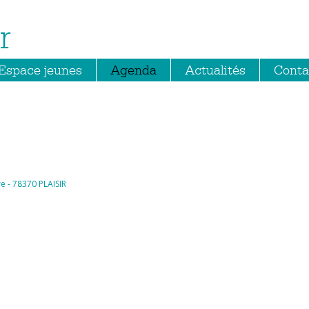
r
Espace jeunes
Agenda
Actualités
Conta
rre - 78370 PLAISIR