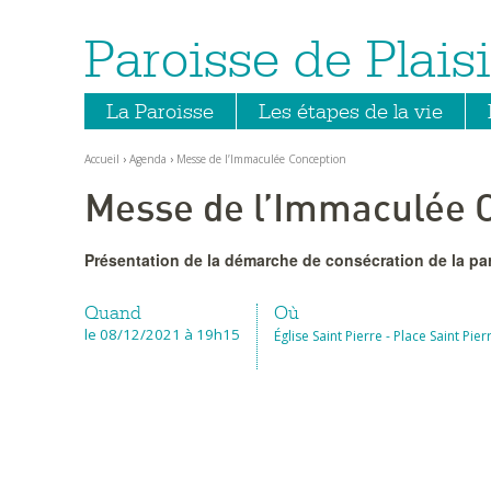
Paroisse de Plaisi
Aller
Outils
au
personnels
contenu.
|
Aller
La Paroisse
Les étapes de la vie
à
la
navigation
Accueil
›
Agenda
›
Messe de l’Immaculée Conception
Messe de l’Immaculée 
Présentation de la démarche de consécration de la par
Quand
Où
le 08/12/2021
à 19h15
Église Saint Pierre - Place Saint Pie