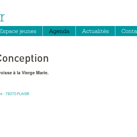
r
Espace jeunes
Agenda
Actualités
Conta
Conception
oisse à la Vierge Marie.
rre - 78370 PLAISIR