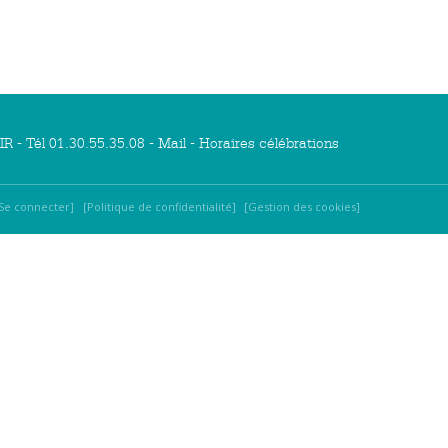
R - Tél 01.30.55.35.08 -
Mail
-
Horaires célébrations
Se connecter
Politique de confidentialité
Gestion des cookies