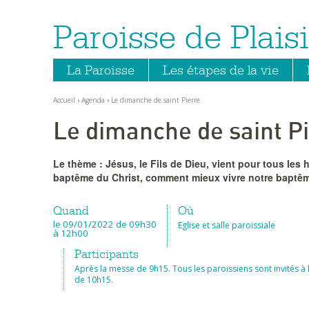
Paroisse de Plaisi
Aller
Outils
au
personnels
contenu.
|
Aller
La Paroisse
Les étapes de la vie
à
la
navigation
Accueil
›
Agenda
›
Le dimanche de saint Pierre
Le dimanche de saint P
Le thème : Jésus, le Fils de Dieu, vient pour tous l
baptême du Christ, comment mieux vivre notre baptê
Quand
Où
le 09/01/2022
de 09h30
Eglise et salle paroissiale
à 12h00
Participants
Après la messe de 9h15. Tous les paroissiens sont invités à l
de 10h15.