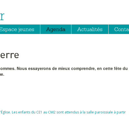
r
Espace jeunes
Agenda
Actualités
Conta
ierre
es hommes. Nous essayerons de mieux comprendre, en cette fête du
me.
’Église. Les enfants du CE1 au CM2 sont attendus à la salle paroissiale à partir