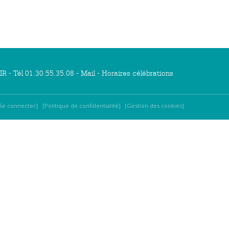
R - Tél 01.30.55.35.08 -
Mail
-
Horaires célébrations
Se connecter
Politique de confidentialité
Gestion des cookies