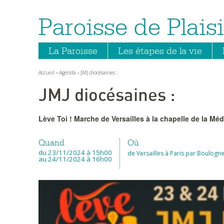
Paroisse de Plaisi
Aller
Outils
au
personnels
contenu.
|
Aller
La Paroisse
Les étapes de la vie
à
la
navigation
Accueil
›
Agenda
›
JMJ diocésaines :
JMJ diocésaines :
Lève Toi ! Marche de Versailles à la chapelle de la Mé
Quand
Où
du 23/11/2024
à 15h00
de Versailles à Paris par Boulogn
au 24/11/2024
à 16h00