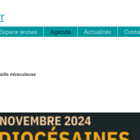
r
Espace jeunes
Agenda
Actualités
Conta
daille miraculeuse
e