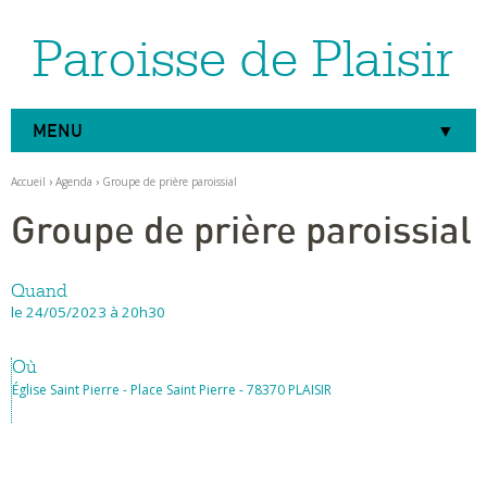
Paroisse de Plaisir
Aller
Outils
au
personnels
contenu.
|
Aller
à
MENU
la
navigation
Accueil
›
Agenda
›
Groupe de prière paroissial
Groupe de prière paroissial
Quand
le 24/05/2023
à 20h30
Où
Église Saint Pierre - Place Saint Pierre - 78370 PLAISIR