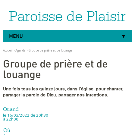
Paroisse de Plaisir
Aller
Outils
au
personnels
contenu.
|
Aller
à
MENU
la
navigation
Accueil
›
Agenda
›
Groupe de prière et de louange
Groupe de prière et de
louange
Une fois tous les quinze jours, dans l’église, pour chanter,
partager la parole de Dieu, partager nos intentions.
Quand
le 16/03/2022
de 20h30
à 22h00
Où