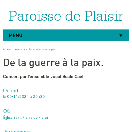
Paroisse de Plaisir
Aller
Outils
au
personnels
contenu.
|
Aller
à
MENU
la
navigation
Accueil
›
Agenda
›
De la guerre à la paix.
De la guerre à la paix.
Concert par l'ensemble vocal Scale Caeli
Quand
le 09/11/2024
à 20h30
Où
Église Saint Pierre de Plaisir
Participants