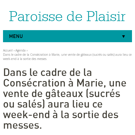
Paroisse de Plaisir
Aller
Outils
au
personnels
contenu.
|
Aller
à
MENU
la
navigation
Accueil
›
Agenda
›
Dans le cadre de la Consécration à Marie, une vente de gâteaux (sucrés ou salés) aura lieu ce
week-end à la sortie des messes.
Dans le cadre de la
Consécration à Marie, une
vente de gâteaux (sucrés
ou salés) aura lieu ce
week-end à la sortie des
messes.