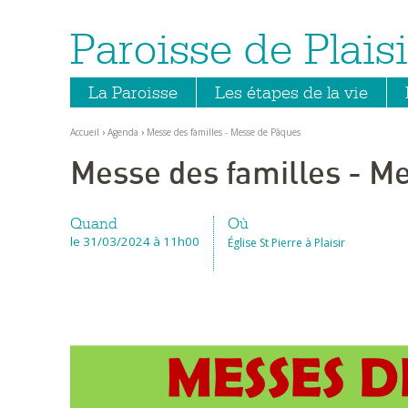
Paroisse de Plaisi
Aller
Outils
au
personnels
contenu.
|
Aller
La Paroisse
Les étapes de la vie
à
la
navigation
Accueil
›
Agenda
›
Messe des familles - Messe de Pâques
Messe des familles - M
Quand
Où
le 31/03/2024
à 11h00
Église St Pierre à Plaisir