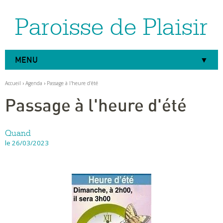
Paroisse de Plaisir
Aller
Outils
au
personnels
contenu.
|
Aller
à
MENU
la
navigation
Accueil
›
Agenda
›
Passage à l'heure d'été
Passage à l'heure d'été
Quand
le 26/03/2023