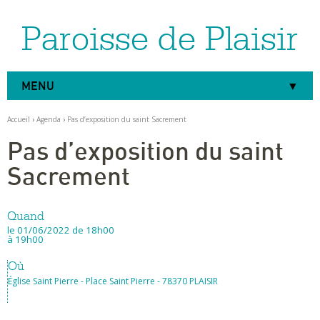
Paroisse de Plaisir
Aller
Outils
au
personnels
contenu.
|
Aller
à
MENU
la
navigation
Accueil
›
Agenda
›
Pas d’exposition du saint Sacrement
Pas d’exposition du saint
Sacrement
Quand
le 01/06/2022
de 18h00
à 19h00
Où
Église Saint Pierre - Place Saint Pierre - 78370 PLAISIR