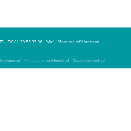
R - Tél 01.30.55.35.08 -
Mail
-
Horaires célébrations
Se connecter
Politique de confidentialité
Gestion des cookies