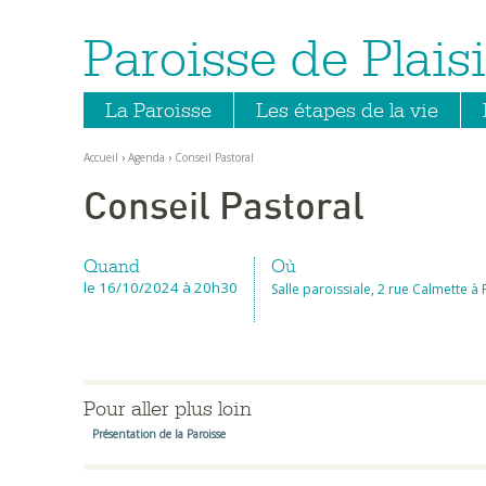
Paroisse de Plaisi
Aller
Outils
au
personnels
contenu.
|
Aller
La Paroisse
Les étapes de la vie
à
la
navigation
Accueil
›
Agenda
›
Conseil Pastoral
Conseil Pastoral
Quand
Où
le 16/10/2024
à 20h30
Salle paroissiale, 2 rue Calmette à P
Pour aller plus loin
Présentation de la Paroisse