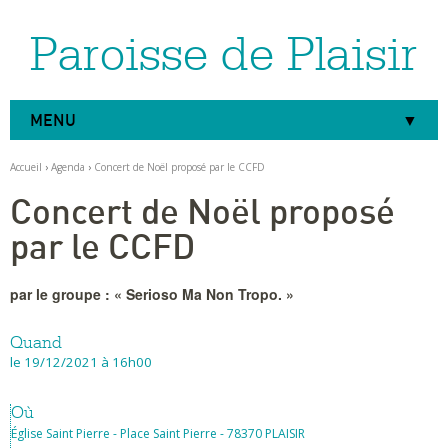
Paroisse de Plaisir
Aller
Outils
au
personnels
contenu.
|
Aller
à
MENU
la
navigation
Accueil
›
Agenda
›
Concert de Noël proposé par le CCFD
Concert de Noël proposé
par le CCFD
par le groupe : « Serioso Ma Non Tropo. »
Quand
le 19/12/2021
à 16h00
Où
Église Saint Pierre - Place Saint Pierre - 78370 PLAISIR