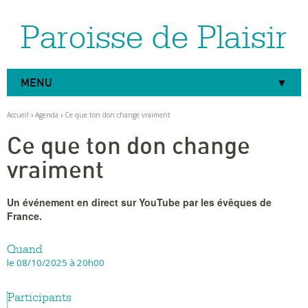
Paroisse de Plaisir
Aller
Outils
au
personnels
contenu.
|
Aller
à
MENU
la
navigation
Accueil
›
Agenda
›
Ce que ton don change vraiment
Ce que ton don change
vraiment
Un événement en direct sur YouTube par les évêques de
France.
Quand
le 08/10/2025
à 20h00
Participants