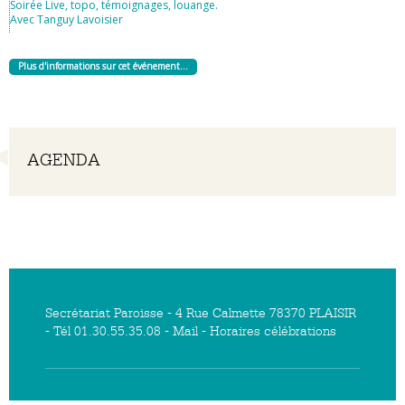
Soirée Live, topo, témoignages, louange.
Avec Tanguy Lavoisier
Plus d'informations sur cet événement…
Navigation
AGENDA
Secrétariat Paroisse - 4 Rue Calmette 78370 PLAISIR
- Tél 01.30.55.35.08 -
Mail
-
Horaires célébrations