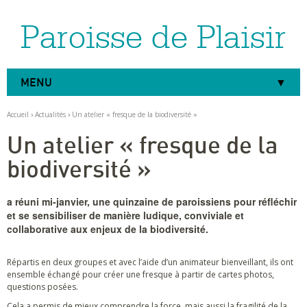
Paroisse de Plaisir
Aller
Outils
au
personnels
contenu.
|
Aller
à
MENU
la
navigation
Accueil
›
Actualités
›
Un atelier « fresque de la biodiversité »
Un atelier « fresque de la
biodiversité »
a réuni mi-janvier, une quinzaine de paroissiens pour réfléchir
et se sensibiliser de manière ludique, conviviale et
collaborative aux enjeux de la biodiversité.
Répartis en deux groupes et avec l’aide d’un animateur bienveillant, ils ont
ensemble échangé pour créer une fresque à partir de cartes photos,
questions posées.
Cela a permis de mieux comprendre la force, mais aussi la fragilité de la