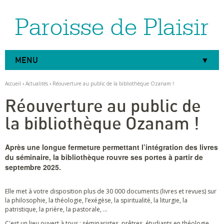
Paroisse de Plaisir
Aller
Outils
au
personnels
contenu.
|
Aller
à
MENU
la
navigation
Accueil
›
Actualités
›
Réouverture au public de la bibliothèque Ozanam !
Réouverture au public de
la bibliothèque Ozanam !
Après une longue fermeture permettant l’intégration des livres
du séminaire, la bibliothèque rouvre ses portes à partir de
septembre 2025.
Elle met à votre disposition plus de 30 000 documents (livres et revues) sur
la philosophie, la théologie, l’exégèse, la spiritualité, la liturgie, la
patristique, la prière, la pastorale, …
C'est un lieu ouvert à tous : séminaristes, prêtres, étudiants en théologie,