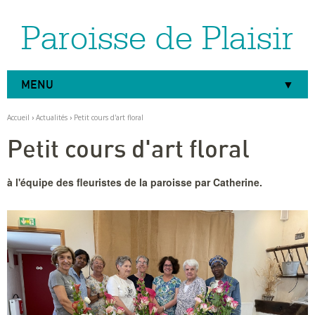
Paroisse de Plaisir
Aller
Outils
au
personnels
contenu.
|
Aller
à
MENU
la
navigation
Accueil
›
Actualités
›
Petit cours d'art floral
Petit cours d'art floral
à l'équipe des fleuristes de la paroisse par Catherine.